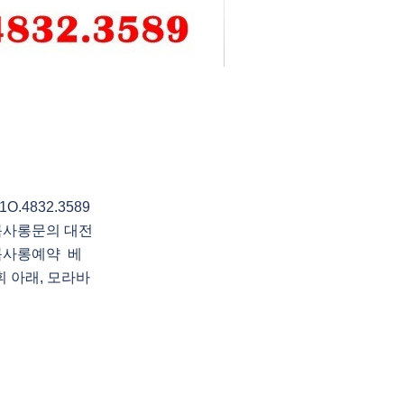
4832.3589
룸사롱문의 대전
룸사롱예약 베
휘 아래, 모라바