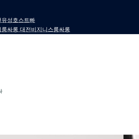
 대전유성호스트빠
퍼블릭룸싸롱 대전비지니스룸싸롱
싸