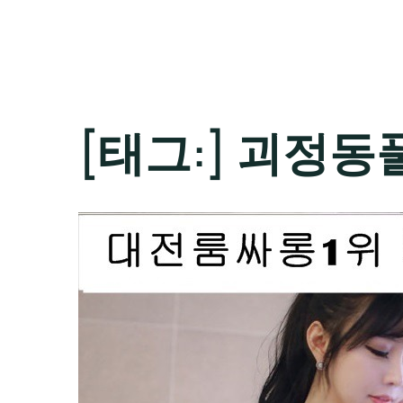
[태그:]
괴정동