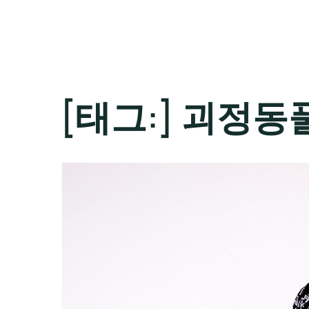
[태그:]
괴정동