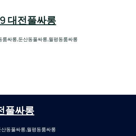
589 대전풀싸롱
동룸싸롱,둔산동풀싸롱,월평동룸싸롱
오케 대전유성호스트빠
대전퍼블릭룸싸롱 대전비지니스룸싸롱
 대전풀싸롱
둔산동풀싸롱,월평동룸싸롱