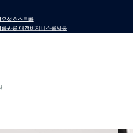
 대전유성호스트빠
퍼블릭룸싸롱 대전비지니스룸싸롱
싸