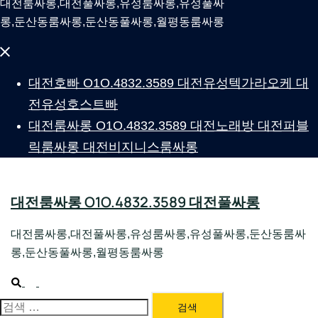
대전룸싸롱,대전풀싸롱,유성룸싸롱,유성풀싸
롱,둔산동룸싸롱,둔산동풀싸롱,월평동룸싸롱
Close
menu
대전호빠 O1O.4832.3589 대전유성텍가라오케 대
전유성호스트빠
대전룸싸롱 O1O.4832.3589 대전노래방 대전퍼블
릭룸싸롱 대전비지니스룸싸롱
대전룸싸롱 O1O.4832.3589 대전풀싸롱
대전룸싸롱,대전풀싸롱,유성룸싸롱,유성풀싸롱,둔산동룸싸
롱,둔산동풀싸롱,월평동룸싸롱
Search
Toggle
menu
검