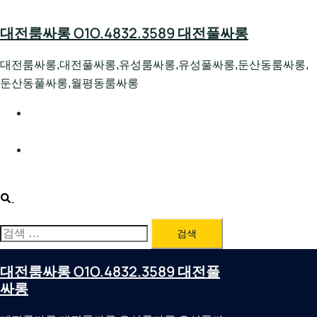
Skip
to
대전룸싸롱 O1O.4832.3589 대전풀싸롱
content
대전룸싸롱,대전풀싸롱,유성룸싸롱,유성풀싸롱,둔산동룸싸롱,
둔산동풀싸롱,월평동룸싸롱
대전호빠 O1O.4832.3589 대전유성텍가라오케 대전유성
호스트빠
대전룸싸롱 O1O.4832.3589 대전노래방 대전퍼블릭룸싸
롱 대전비지니스룸싸롱
Search
검
색:
대전룸싸롱 O1O.4832.3589 대전풀
싸롱