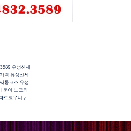
3589 유성신세
가격 유성신세
싸롱코스 유성
 문이 노크되
령 파르코우니쿠