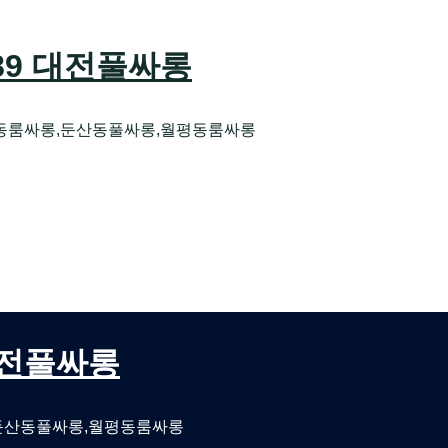
589 대전풀싸롱
동룸싸롱,둔산동풀싸롱,월평동룸싸롱
오케 대전유성호스트빠
대전퍼블릭룸싸롱 대전비지니스룸싸롱
 대전풀싸롱
둔산동풀싸롱,월평동룸싸롱