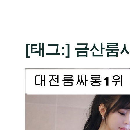
[태그:]
금산룸