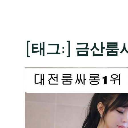
[태그:]
금산룸