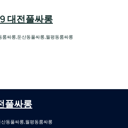
589 대전풀싸롱
동룸싸롱,둔산동풀싸롱,월평동룸싸롱
오케 대전유성호스트빠
대전퍼블릭룸싸롱 대전비지니스룸싸롱
 대전풀싸롱
둔산동풀싸롱,월평동룸싸롱