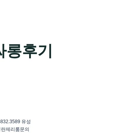
싸롱후기
2.3589 유성
성란제리룸문의