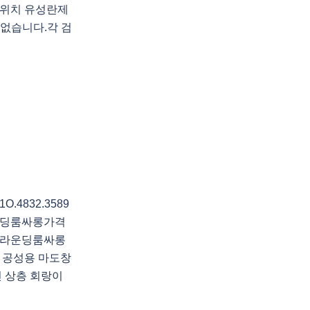
위치 유성란제
 없습니다.각 검
4832.3589
운딩룸싸롱가격
전라운딩룸싸롱
 공성용 마도창
전 상층 회랑이