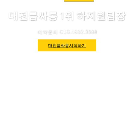
색:
대전룸싸롱 1위 하지원팀장
예약문의 O1O.4832.3589
대전룸싸롱시작하기