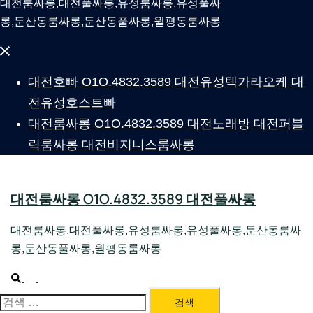
대전룸싸롱,대전풀싸롱,유성룸싸롱,유성풀싸
롱,둔산동룸싸롱,둔산동풀싸롱,월평동룸싸롱
Close
menu
대전호빠 O1O.4832.3589 대전유성텍가라오케 대
전유성호스트빠
대전룸싸롱 O1O.4832.3589 대전노래방 대전퍼블
릭룸싸롱 대전비지니스룸싸롱
대전룸싸롱 O1O.4832.3589 대전풀싸롱
대전룸싸롱,대전풀싸롱,유성룸싸롱,유성풀싸롱,둔산동룸싸
롱,둔산동풀싸롱,월평동룸싸롱
Search
Toggle
menu
검