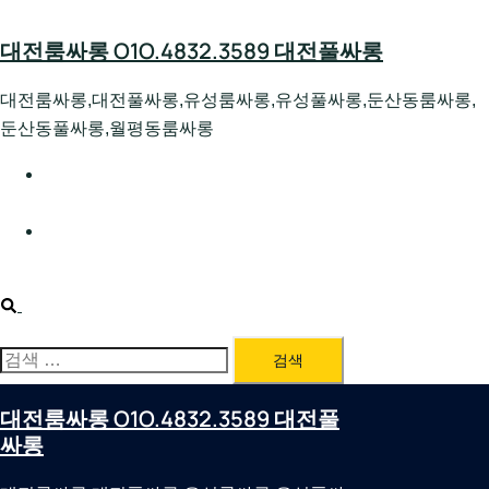
Skip
to
대전룸싸롱 O1O.4832.3589 대전풀싸롱
content
대전룸싸롱,대전풀싸롱,유성룸싸롱,유성풀싸롱,둔산동룸싸롱,
둔산동풀싸롱,월평동룸싸롱
대전호빠 O1O.4832.3589 대전유성텍가라오케 대전유성
호스트빠
대전룸싸롱 O1O.4832.3589 대전노래방 대전퍼블릭룸싸
롱 대전비지니스룸싸롱
Search
검
색:
대전룸싸롱 O1O.4832.3589 대전풀
싸롱