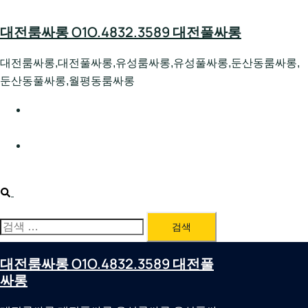
Skip
to
대전룸싸롱 O1O.4832.3589 대전풀싸롱
content
대전룸싸롱,대전풀싸롱,유성룸싸롱,유성풀싸롱,둔산동룸싸롱,
둔산동풀싸롱,월평동룸싸롱
대전호빠 O1O.4832.3589 대전유성텍가라오케 대전유성
호스트빠
대전룸싸롱 O1O.4832.3589 대전노래방 대전퍼블릭룸싸
롱 대전비지니스룸싸롱
Search
검
색:
대전룸싸롱 O1O.4832.3589 대전풀
싸롱