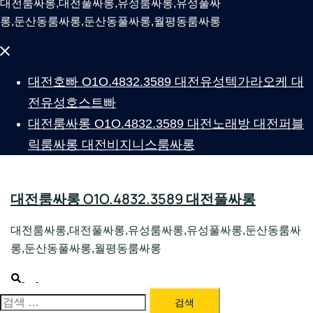
대전룸싸롱,대전풀싸롱,유성룸싸롱,유성풀싸
롱,둔산동룸싸롱,둔산동풀싸롱,월평동룸싸롱
Close
menu
대전호빠 O1O.4832.3589 대전유성텍가라오케 대
전유성호스트빠
대전룸싸롱 O1O.4832.3589 대전노래방 대전퍼블
릭룸싸롱 대전비지니스룸싸롱
대전룸싸롱 O1O.4832.3589 대전풀싸롱
대전룸싸롱,대전풀싸롱,유성룸싸롱,유성풀싸롱,둔산동룸싸
롱,둔산동풀싸롱,월평동룸싸롱
Search
Toggle
menu
검