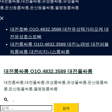
대전룸싸롱,대전풀싸롱,유성룸싸롱,유성풀싸
롱,둔산동룸싸롱,둔산동풀싸롱,월평동룸싸롱
Close
menu
대전호빠 O1O.4832.3589 대전유성텍가라오케 대
전유성호스트빠
대전룸싸롱 O1O.4832.3589 대전노래방 대전퍼블
릭룸싸롱 대전비지니스룸싸롱
대전룸싸롱 O1O.4832.3589 대전풀싸롱
대전룸싸롱,대전풀싸롱,유성룸싸롱,유성풀싸롱,둔산동룸싸
롱,둔산동풀싸롱,월평동룸싸롱
Search
Toggle
menu
검