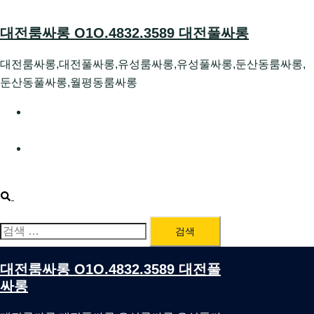
Skip
to
대전룸싸롱 O1O.4832.3589 대전풀싸롱
content
대전룸싸롱,대전풀싸롱,유성룸싸롱,유성풀싸롱,둔산동룸싸롱,
둔산동풀싸롱,월평동룸싸롱
대전호빠 O1O.4832.3589 대전유성텍가라오케 대전유성
호스트빠
대전룸싸롱 O1O.4832.3589 대전노래방 대전퍼블릭룸싸
롱 대전비지니스룸싸롱
Search
검
색:
대전룸싸롱 O1O.4832.3589 대전풀
싸롱