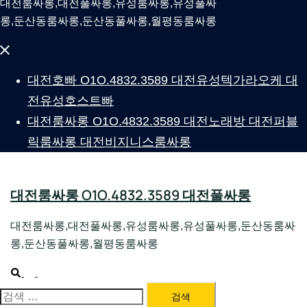
대전룸싸롱,대전풀싸롱,유성룸싸롱,유성풀싸
롱,둔산동룸싸롱,둔산동풀싸롱,월평동룸싸롱
Close
menu
대전호빠 O1O.4832.3589 대전유성텍가라오케 대
전유성호스트빠
대전룸싸롱 O1O.4832.3589 대전노래방 대전퍼블
릭룸싸롱 대전비지니스룸싸롱
대전룸싸롱 O1O.4832.3589 대전풀싸롱
대전룸싸롱,대전풀싸롱,유성룸싸롱,유성풀싸롱,둔산동룸싸
롱,둔산동풀싸롱,월평동룸싸롱
Search
Toggle
menu
대전룸싸롱 1위 하지원팀장
검