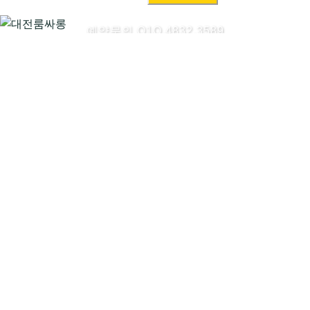
색:
예약문의 O1O.4832.3589
대전룸싸롱시작하기