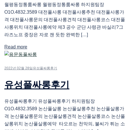
월평동정통룸싸롱 월평동정통룸싸롱 하지원팀장
O1O.4832.3589 대전풀사롱 대전풀사롱추천 대전풀사롱가
격 대전풀사롱문의 대전풀사롱견적 대전풀사롱코스 대전풀
사롱위치 대전풀사롱예약 제3 공수 군단 사령관 바실리?그
라즈노프 중장은 자로 잰 듯한 완벽한 […]
Read more
2022년 02월 28일
유성풀싸롱후기
유성풀싸롱후기
유성풀싸롱후기 유성풀싸롱후기 하지원팀장
O1O.4832.3589 논산풀살롱 논산풀살롱추천 논산풀살롱가
격 논산풀살롱문의 논산풀살롱견적 논산풀살롱코스 논산풀
살롱위치 논산풀살롱예약 타오르는 천막의, 불씨가 튀는 소