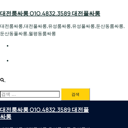
Skip
to
대전룸싸롱 O1O.4832.3589 대전풀싸롱
content
대전룸싸롱,대전풀싸롱,유성룸싸롱,유성풀싸롱,둔산동룸싸롱,
둔산동풀싸롱,월평동룸싸롱
대전호빠 O1O.4832.3589 대전유성텍가라오케 대전유성
호스트빠
대전룸싸롱 O1O.4832.3589 대전노래방 대전퍼블릭룸싸
롱 대전비지니스룸싸롱
Search
검
색:
대전룸싸롱 O1O.4832.3589 대전풀
싸롱