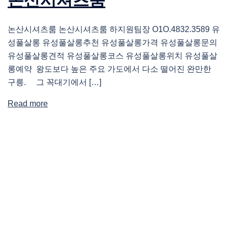
논산시셔츠룸 논산시셔츠룸 하지원팀장 O1O.4832.3589 유
성풀살롱 유성풀살롱추천 유성풀살롱가격 유성풀살롱문의
유성풀살롱견적 유성풀살롱코스 유성풀살롱위치 유성풀살
롱예약 왕도보다 높은 주요 가도에서 다소 떨어진 완만한
구릉. 그 꼭대기에서 […]
Read more