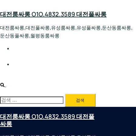
Skip
to
대전룸싸롱 O1O.4832.3589 대전풀싸롱
content
대전룸싸롱,대전풀싸롱,유성룸싸롱,유성풀싸롱,둔산동룸싸롱,
둔산동풀싸롱,월평동룸싸롱
대전호빠 O1O.4832.3589 대전유성텍가라오케 대전유성
호스트빠
대전룸싸롱 O1O.4832.3589 대전노래방 대전퍼블릭룸싸
롱 대전비지니스룸싸롱
Search
검
색:
대전룸싸롱 O1O.4832.3589 대전풀
싸롱