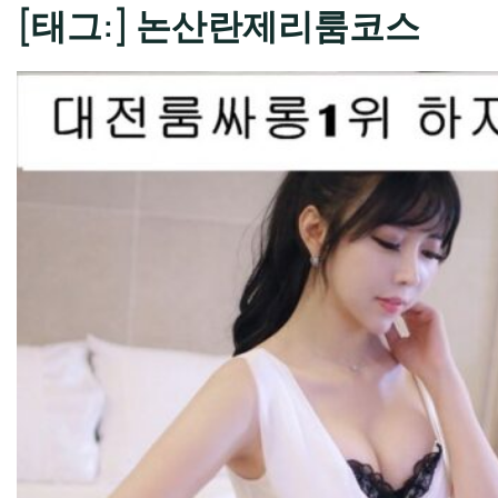
[태그:]
논산란제리룸코스