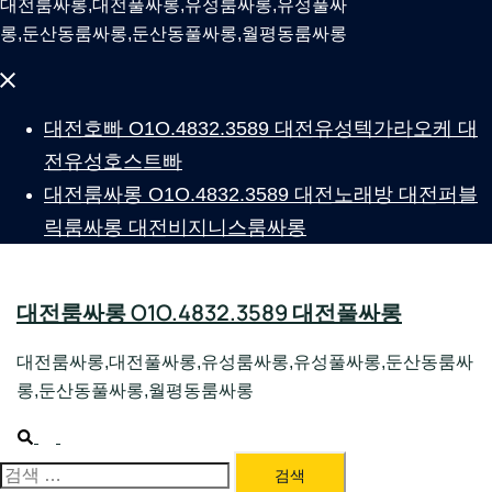
대전룸싸롱,대전풀싸롱,유성룸싸롱,유성풀싸
롱,둔산동룸싸롱,둔산동풀싸롱,월평동룸싸롱
Close
menu
대전호빠 O1O.4832.3589 대전유성텍가라오케 대
전유성호스트빠
대전룸싸롱 O1O.4832.3589 대전노래방 대전퍼블
릭룸싸롱 대전비지니스룸싸롱
대전룸싸롱 O1O.4832.3589 대전풀싸롱
대전룸싸롱,대전풀싸롱,유성룸싸롱,유성풀싸롱,둔산동룸싸
롱,둔산동풀싸롱,월평동룸싸롱
Search
Toggle
menu
대전룸싸롱 1위 하지원팀장
검