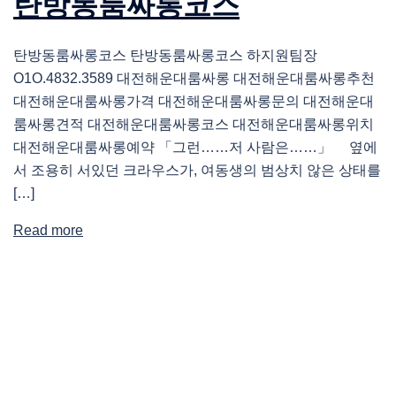
탄방동룸싸롱코스
탄방동룸싸롱코스 탄방동룸싸롱코스 하지원팀장
O1O.4832.3589 대전해운대룸싸롱 대전해운대룸싸롱추천
대전해운대룸싸롱가격 대전해운대룸싸롱문의 대전해운대
룸싸롱견적 대전해운대룸싸롱코스 대전해운대룸싸롱위치
대전해운대룸싸롱예약 「그런……저 사람은……」 옆에
서 조용히 서있던 크라우스가, 여동생의 범상치 않은 상태를
[…]
Read more