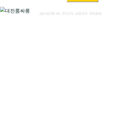
색:
예약문의 O1O.4832.3589
대전룸싸롱시작하기