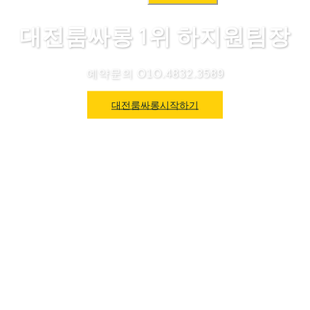
색:
대전룸싸롱 1위 하지원팀장
예약문의 O1O.4832.3589
대전룸싸롱시작하기