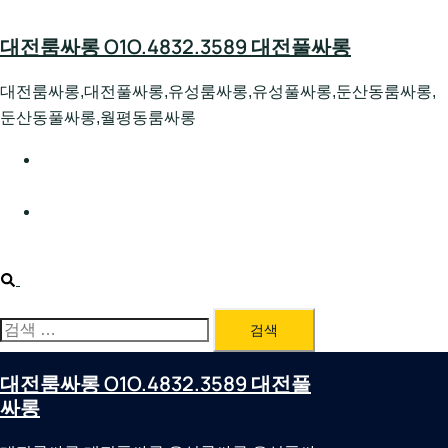
Skip
to
대전룸싸롱 O1O.4832.3589 대전풀싸롱
content
대전룸싸롱,대전풀싸롱,유성룸싸롱,유성풀싸롱,둔산동룸싸롱,
둔산동풀싸롱,월평동룸싸롱
대전호빠 O1O.4832.3589 대전유성텍가라오케 대전유성
호스트빠
대전룸싸롱 O1O.4832.3589 대전노래방 대전퍼블릭룸싸
롱 대전비지니스룸싸롱
Search
검
색:
대전룸싸롱 O1O.4832.3589 대전풀
싸롱