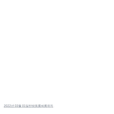
2022년 03월 01일
탄방동룸싸롱위치