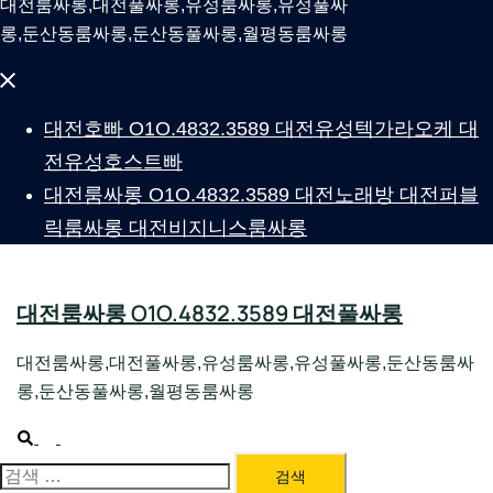
대전룸싸롱,대전풀싸롱,유성룸싸롱,유성풀싸
롱,둔산동룸싸롱,둔산동풀싸롱,월평동룸싸롱
Close
menu
대전호빠 O1O.4832.3589 대전유성텍가라오케 대
전유성호스트빠
대전룸싸롱 O1O.4832.3589 대전노래방 대전퍼블
릭룸싸롱 대전비지니스룸싸롱
대전룸싸롱 O1O.4832.3589 대전풀싸롱
대전룸싸롱,대전풀싸롱,유성룸싸롱,유성풀싸롱,둔산동룸싸
롱,둔산동풀싸롱,월평동룸싸롱
Search
Toggle
menu
검