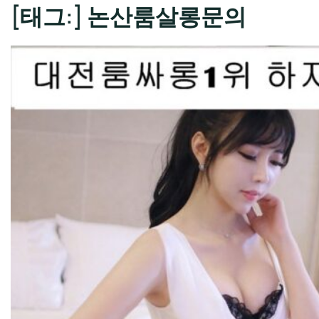
[태그:]
논산룸살롱문의