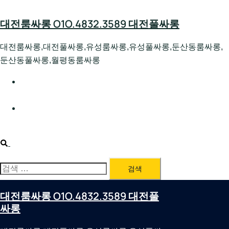
Skip
to
대전룸싸롱 O1O.4832.3589 대전풀싸롱
content
대전룸싸롱,대전풀싸롱,유성룸싸롱,유성풀싸롱,둔산동룸싸롱,
둔산동풀싸롱,월평동룸싸롱
대전호빠 O1O.4832.3589 대전유성텍가라오케 대전유성
호스트빠
대전룸싸롱 O1O.4832.3589 대전노래방 대전퍼블릭룸싸
롱 대전비지니스룸싸롱
Search
검
색:
대전룸싸롱 O1O.4832.3589 대전풀
싸롱