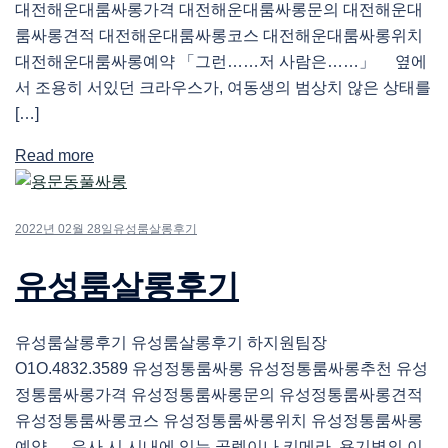
대전해운대룸싸롱가격 대전해운대룸싸롱문의 대전해운대
룸싸롱견적 대전해운대룸싸롱코스 대전해운대룸싸롱위치
대전해운대룸싸롱예약 「그런……저 사람은……」 옆에
서 조용히 서있던 크라우스가, 여동생의 범상치 않은 상태를
[…]
Read more
2022년 02월 28일
유성룸살롱후기
유성룸살롱후기
유성룸살롱후기 유성룸살롱후기 하지원팀장
O1O.4832.3589 유성정통룸싸롱 유성정통룸싸롱추천 유성
정통룸싸롱가격 유성정통룸싸롱문의 유성정통룸싸롱견적
유성정통룸싸롱코스 유성정통룸싸롱위치 유성정통룸싸롱
예약 유사 시 시내에 있는 골렘이나 키메라, 용기병의 이