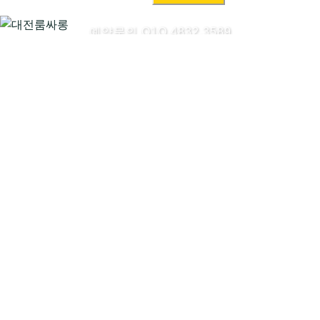
색:
예약문의 O1O.4832.3589
대전룸싸롱시작하기