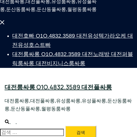
대전룸싸롱,대전풀싸롱,유성룸싸롱,유성풀싸
롱,둔산동룸싸롱,둔산동풀싸롱,월평동룸싸롱
Close
menu
대전호빠 O1O.4832.3589 대전유성텍가라오케 대
전유성호스트빠
대전룸싸롱 O1O.4832.3589 대전노래방 대전퍼블
릭룸싸롱 대전비지니스룸싸롱
대전룸싸롱 O1O.4832.3589 대전풀싸롱
대전룸싸롱,대전풀싸롱,유성룸싸롱,유성풀싸롱,둔산동룸싸
롱,둔산동풀싸롱,월평동룸싸롱
Search
Toggle
menu
대전룸싸롱 1위 하지원팀장
검