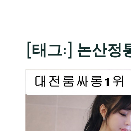
[태그:]
논산정