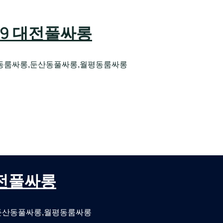
589 대전풀싸롱
동룸싸롱,둔산동풀싸롱,월평동룸싸롱
오케 대전유성호스트빠
대전퍼블릭룸싸롱 대전비지니스룸싸롱
 대전풀싸롱
둔산동풀싸롱,월평동룸싸롱