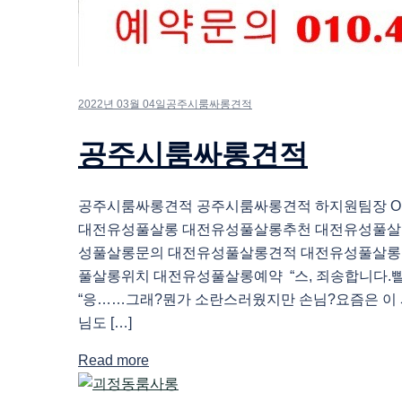
2022년 03월 04일
공주시룸싸롱견적
공주시룸싸롱견적
공주시룸싸롱견적 공주시룸싸롱견적 하지원팀장 O1O.
대전유성풀살롱 대전유성풀살롱추천 대전유성풀살
성풀살롱문의 대전유성풀살롱견적 대전유성풀살롱
풀살롱위치 대전유성풀살롱예약 “스, 죄송합니다.빨
“응……그래?뭔가 소란스러웠지만 손님?요즘은 이 
님도 […]
Read more