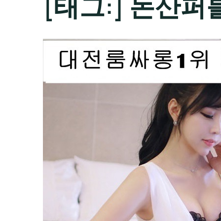
[태그:]
논산퍼