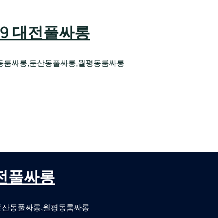
589 대전풀싸롱
동룸싸롱,둔산동풀싸롱,월평동룸싸롱
오케 대전유성호스트빠
대전퍼블릭룸싸롱 대전비지니스룸싸롱
 대전풀싸롱
둔산동풀싸롱,월평동룸싸롱