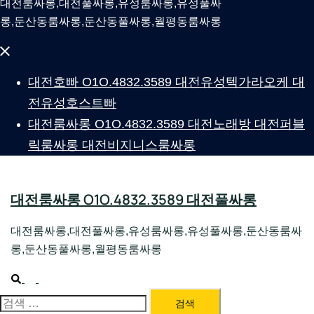
대전룸싸롱,대전풀싸롱,유성룸싸롱,유성풀싸
롱,둔산동룸싸롱,둔산동풀싸롱,월평동룸싸롱
Close
menu
대전호빠 O1O.4832.3589 대전유성텍가라오케 대
전유성호스트빠
대전룸싸롱 O1O.4832.3589 대전노래방 대전퍼블
릭룸싸롱 대전비지니스룸싸롱
대전룸싸롱 O1O.4832.3589 대전풀싸롱
대전룸싸롱,대전풀싸롱,유성룸싸롱,유성풀싸롱,둔산동룸싸
롱,둔산동풀싸롱,월평동룸싸롱
Search
Toggle
menu
대전룸싸롱 1위 하지원팀장
검