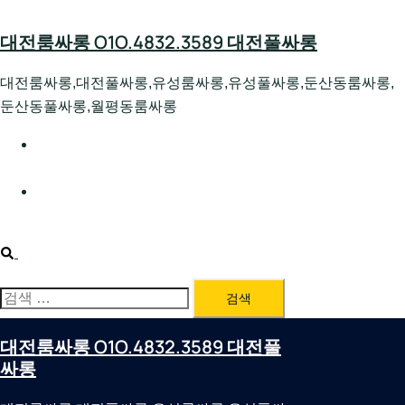
Skip
to
대전룸싸롱 O1O.4832.3589 대전풀싸롱
content
대전룸싸롱,대전풀싸롱,유성룸싸롱,유성풀싸롱,둔산동룸싸롱,
둔산동풀싸롱,월평동룸싸롱
대전호빠 O1O.4832.3589 대전유성텍가라오케 대전유성
호스트빠
대전룸싸롱 O1O.4832.3589 대전노래방 대전퍼블릭룸싸
롱 대전비지니스룸싸롱
Search
검
색:
대전룸싸롱 O1O.4832.3589 대전풀
싸롱