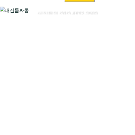
색:
예약문의 O1O.4832.3589
대전룸싸롱시작하기