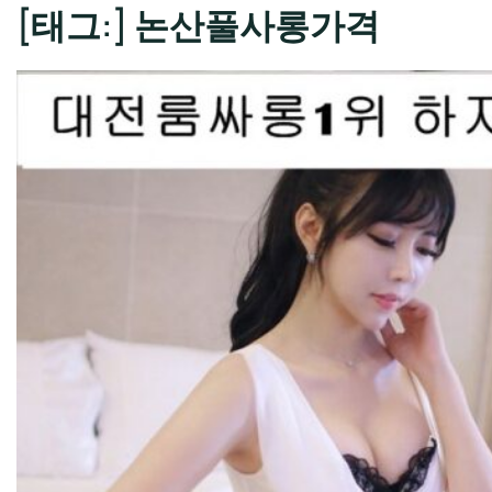
[태그:]
논산풀사롱가격