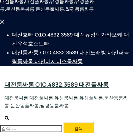
대전룸싸롱,대전풀싸롱,유성룸싸롱,유성풀싸
롱,둔산동룸싸롱,둔산동풀싸롱,월평동룸싸롱
Close
menu
대전호빠 O1O.4832.3589 대전유성텍가라오케 대
전유성호스트빠
대전룸싸롱 O1O.4832.3589 대전노래방 대전퍼블
릭룸싸롱 대전비지니스룸싸롱
대전룸싸롱 O1O.4832.3589 대전풀싸롱
대전룸싸롱,대전풀싸롱,유성룸싸롱,유성풀싸롱,둔산동룸싸
롱,둔산동풀싸롱,월평동룸싸롱
Search
Toggle
menu
대전룸싸롱 1위 하지원팀장
검