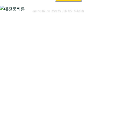
색:
예약문의 O1O.4832.3589
대전룸싸롱시작하기