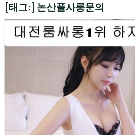
[태그:]
논산풀사롱문의