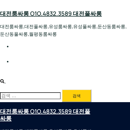
Skip
to
대전룸싸롱 O1O.4832.3589 대전풀싸롱
content
대전룸싸롱,대전풀싸롱,유성룸싸롱,유성풀싸롱,둔산동룸싸롱,
둔산동풀싸롱,월평동룸싸롱
대전호빠 O1O.4832.3589 대전유성텍가라오케 대전유성
호스트빠
대전룸싸롱 O1O.4832.3589 대전노래방 대전퍼블릭룸싸
롱 대전비지니스룸싸롱
Search
검
색:
대전룸싸롱 O1O.4832.3589 대전풀
싸롱