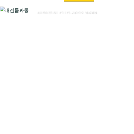
색:
예약문의 O1O.4832.3589
대전룸싸롱시작하기