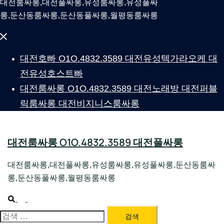
대전룸싸롱,대전풀싸롱,유성룸싸롱,유성풀싸
롱,둔산동룸싸롱,둔산동풀싸롱,월평동룸싸롱
Close
menu
대전호빠 O1O.4832.3589 대전유성텍가라오케 대
전유성호스트빠
대전룸싸롱 O1O.4832.3589 대전노래방 대전퍼블
릭룸싸롱 대전비지니스룸싸롱
대전룸싸롱 O1O.4832.3589 대전풀싸롱
대전룸싸롱,대전풀싸롱,유성룸싸롱,유성풀싸롱,둔산동룸싸
롱,둔산동풀싸롱,월평동룸싸롱
Search
Toggle
menu
대전룸싸롱 1위 하지원팀장
검