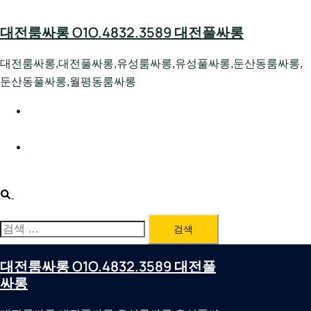
Skip
to
대전룸싸롱 O1O.4832.3589 대전풀싸롱
content
대전룸싸롱,대전풀싸롱,유성룸싸롱,유성풀싸롱,둔산동룸싸롱,
둔산동풀싸롱,월평동룸싸롱
대전호빠 O1O.4832.3589 대전유성텍가라오케 대전유성
호스트빠
대전룸싸롱 O1O.4832.3589 대전노래방 대전퍼블릭룸싸
롱 대전비지니스룸싸롱
Search
검
색:
대전룸싸롱 O1O.4832.3589 대전풀
싸롱