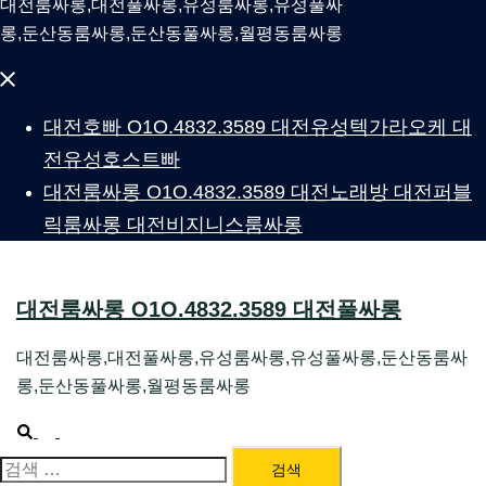
대전룸싸롱,대전풀싸롱,유성룸싸롱,유성풀싸
롱,둔산동룸싸롱,둔산동풀싸롱,월평동룸싸롱
Close
menu
대전호빠 O1O.4832.3589 대전유성텍가라오케 대
전유성호스트빠
대전룸싸롱 O1O.4832.3589 대전노래방 대전퍼블
릭룸싸롱 대전비지니스룸싸롱
대전룸싸롱 O1O.4832.3589 대전풀싸롱
대전룸싸롱,대전풀싸롱,유성룸싸롱,유성풀싸롱,둔산동룸싸
롱,둔산동풀싸롱,월평동룸싸롱
Search
Toggle
menu
검