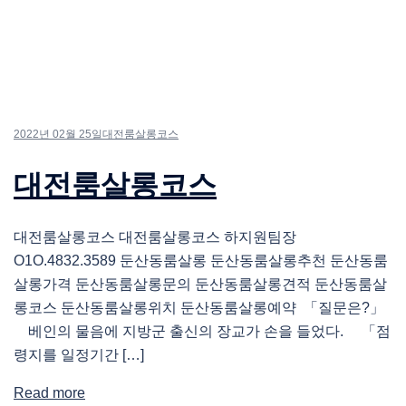
2022년 02월 25일
대전룸살롱코스
대전룸살롱코스
대전룸살롱코스 대전룸살롱코스 하지원팀장
O1O.4832.3589 둔산동룸살롱 둔산동룸살롱추천 둔산동룸
살롱가격 둔산동룸살롱문의 둔산동룸살롱견적 둔산동룸살
롱코스 둔산동룸살롱위치 둔산동룸살롱예약 「질문은?」
베인의 물음에 지방군 출신의 장교가 손을 들었다. 「점
령지를 일정기간 […]
Read more