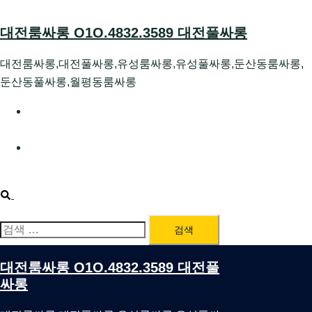
Skip
to
대전룸싸롱 O1O.4832.3589 대전풀싸롱
content
대전룸싸롱,대전풀싸롱,유성룸싸롱,유성풀싸롱,둔산동룸싸롱,
둔산동풀싸롱,월평동룸싸롱
대전호빠 O1O.4832.3589 대전유성텍가라오케 대전유성
호스트빠
대전룸싸롱 O1O.4832.3589 대전노래방 대전퍼블릭룸싸
롱 대전비지니스룸싸롱
Search
검
색:
대전룸싸롱 O1O.4832.3589 대전풀
싸롱