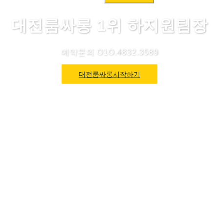
색:
대전룸싸롱 1위 하지원팀장
예약문의 O1O.4832.3589
대전룸싸롱시작하기