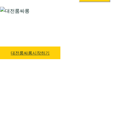
색:
대전룸싸롱 1위 하지원팀장
예약문의 O1O.4832.3589
대전룸싸롱시작하기