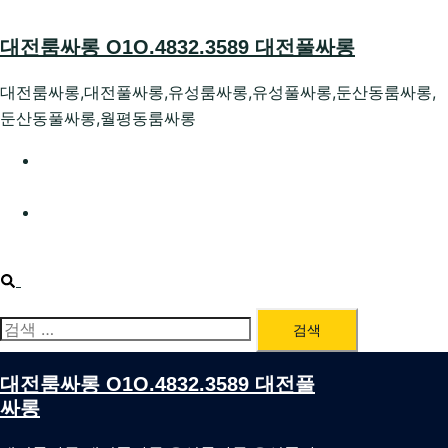
Skip
to
대전룸싸롱 O1O.4832.3589 대전풀싸롱
content
대전룸싸롱,대전풀싸롱,유성룸싸롱,유성풀싸롱,둔산동룸싸롱,
둔산동풀싸롱,월평동룸싸롱
대전호빠 O1O.4832.3589 대전유성텍가라오케 대전유성
호스트빠
대전룸싸롱 O1O.4832.3589 대전노래방 대전퍼블릭룸싸
롱 대전비지니스룸싸롱
Search
검
색:
대전룸싸롱 O1O.4832.3589 대전풀
싸롱