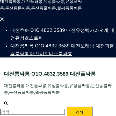
대전룸싸롱,대전풀싸롱,유성룸싸롱,유성풀싸
롱,둔산동룸싸롱,둔산동풀싸롱,월평동룸싸롱
Close
menu
대전호빠 O1O.4832.3589 대전유성텍가라오케 대
전유성호스트빠
대전룸싸롱 O1O.4832.3589 대전노래방 대전퍼블
릭룸싸롱 대전비지니스룸싸롱
대전룸싸롱 O1O.4832.3589 대전풀싸롱
대전룸싸롱,대전풀싸롱,유성룸싸롱,유성풀싸롱,둔산동룸싸
롱,둔산동풀싸롱,월평동룸싸롱
Search
Toggle
menu
검