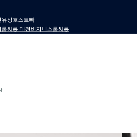
 대전유성호스트빠
퍼블릭룸싸롱 대전비지니스룸싸롱
싸