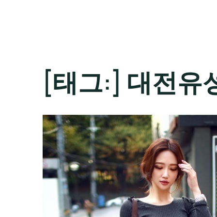
[태그:]
대전유