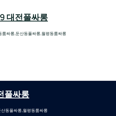
589 대전풀싸롱
동룸싸롱,둔산동풀싸롱,월평동룸싸롱
오케 대전유성호스트빠
대전퍼블릭룸싸롱 대전비지니스룸싸롱
 대전풀싸롱
둔산동풀싸롱,월평동룸싸롱