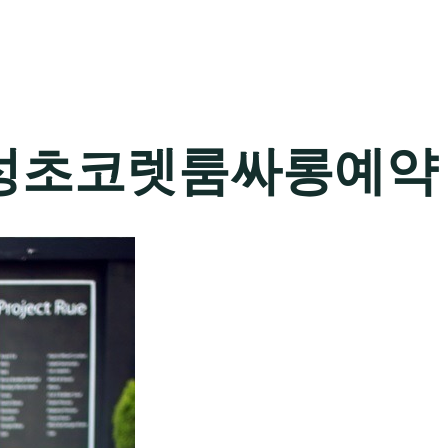
성초코렛룸싸롱예약