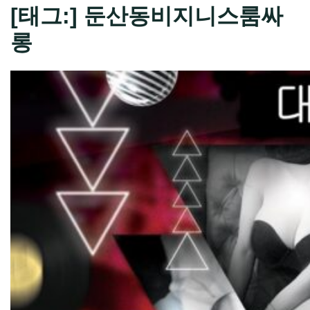
[태그:]
둔산동비지니스룸싸
롱