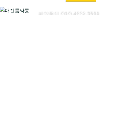
색:
예약문의 O1O.4832.3589
대전룸싸롱시작하기