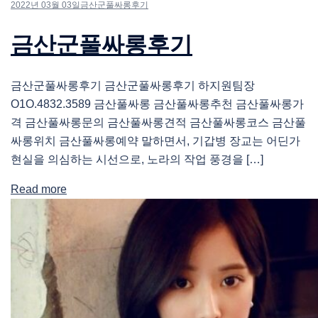
2022년 03월 03일
금산군풀싸롱후기
금산군풀싸롱후기
금산군풀싸롱후기 금산군풀싸롱후기 하지원팀장
O1O.4832.3589 금산풀싸롱 금산풀싸롱추천 금산풀싸롱가
격 금산풀싸롱문의 금산풀싸롱견적 금산풀싸롱코스 금산풀
싸롱위치 금산풀싸롱예약 말하면서, 기갑병 장교는 어딘가
현실을 의심하는 시선으로, 노라의 작업 풍경을 […]
Read more