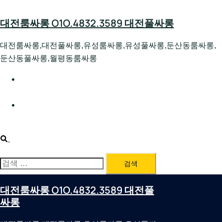
Skip
to
대전룸싸롱 O1O.4832.3589 대전풀싸롱
content
대전룸싸롱,대전풀싸롱,유성룸싸롱,유성풀싸롱,둔산동룸싸롱,
둔산동풀싸롱,월평동룸싸롱
대전호빠 O1O.4832.3589 대전유성텍가라오케 대전유성
호스트빠
대전룸싸롱 O1O.4832.3589 대전노래방 대전퍼블릭룸싸
롱 대전비지니스룸싸롱
Search
검
색:
대전룸싸롱 O1O.4832.3589 대전풀
싸롱