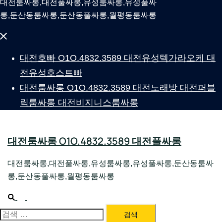
대전룸싸롱,대전풀싸롱,유성룸싸롱,유성풀싸
롱,둔산동룸싸롱,둔산동풀싸롱,월평동룸싸롱
Close
menu
대전호빠 O1O.4832.3589 대전유성텍가라오케 대
전유성호스트빠
대전룸싸롱 O1O.4832.3589 대전노래방 대전퍼블
릭룸싸롱 대전비지니스룸싸롱
대전룸싸롱 O1O.4832.3589 대전풀싸롱
대전룸싸롱,대전풀싸롱,유성룸싸롱,유성풀싸롱,둔산동룸싸
롱,둔산동풀싸롱,월평동룸싸롱
Search
Toggle
menu
대전룸싸롱 1위 하지원팀장
검