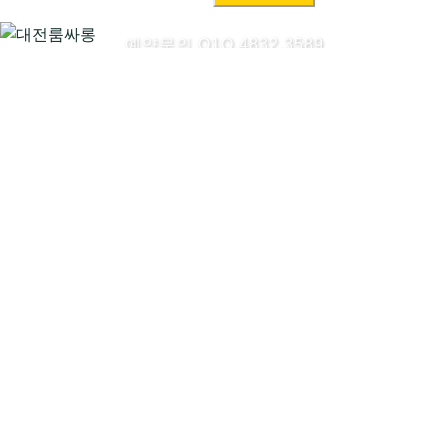
색:
예약문의 O1O.4832.3589
대전룸싸롱시작하기