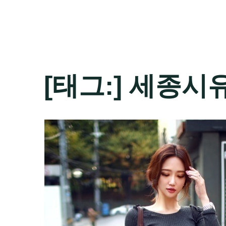
[태그:]
세종시