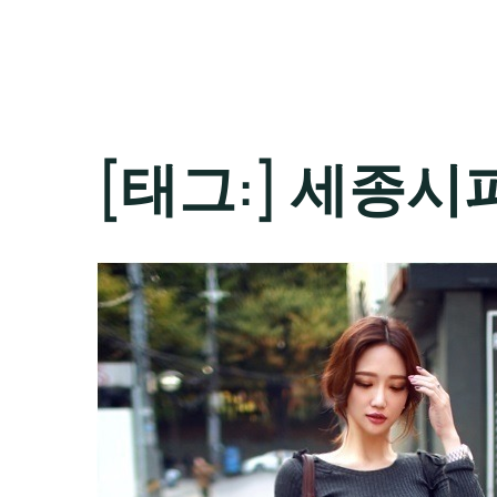
[태그:]
세종시