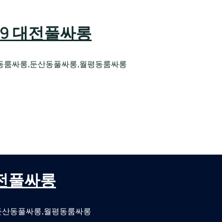
589 대전풀싸롱
동룸싸롱,둔산동풀싸롱,월평동룸싸롱
오케 대전유성호스트빠
대전퍼블릭룸싸롱 대전비지니스룸싸롱
 대전풀싸롱
둔산동풀싸롱,월평동룸싸롱