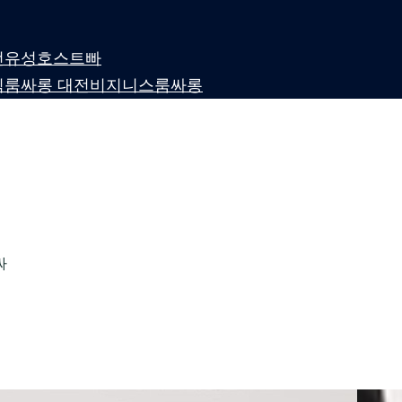
 대전유성호스트빠
퍼블릭룸싸롱 대전비지니스룸싸롱
싸