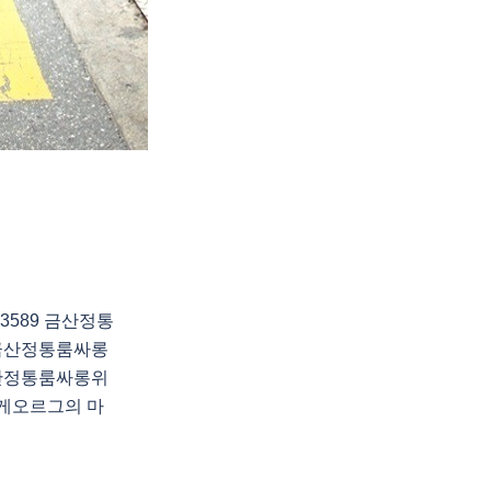
3589 금산정통
금산정통룸싸롱
산정통룸싸롱위
게오르그의 마