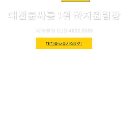
색:
대전룸싸롱 1위 하지원팀장
예약문의 O1O.4832.3589
대전룸싸롱시작하기