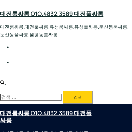
Skip
to
대전룸싸롱 O1O.4832.3589 대전풀싸롱
content
대전룸싸롱,대전풀싸롱,유성룸싸롱,유성풀싸롱,둔산동룸싸롱,
둔산동풀싸롱,월평동룸싸롱
대전호빠 O1O.4832.3589 대전유성텍가라오케 대전유성
호스트빠
대전룸싸롱 O1O.4832.3589 대전노래방 대전퍼블릭룸싸
롱 대전비지니스룸싸롱
Search
검
색:
대전룸싸롱 O1O.4832.3589 대전풀
싸롱