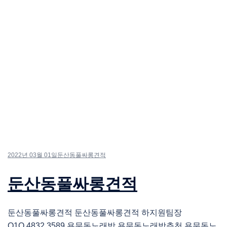
2022년 03월 01일
둔산동풀싸롱견적
둔산동풀싸롱견적
둔산동풀싸롱견적 둔산동풀싸롱견적 하지원팀장
O1O.4832.3589 용문동노래방 용문동노래방추천 용문동노