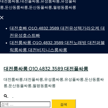
대전룸싸롱,대전풀싸롱,유성룸싸롱,유성풀싸
롱,둔산동룸싸롱,둔산동풀싸롱,월평동룸싸롱
Close
menu
대전호빠 O1O.4832.3589 대전유성텍가라오케 대
전유성호스트빠
대전룸싸롱 O1O.4832.3589 대전노래방 대전퍼블
릭룸싸롱 대전비지니스룸싸롱
대전룸싸롱 O1O.4832.3589 대전풀싸롱
대전룸싸롱,대전풀싸롱,유성룸싸롱,유성풀싸롱,둔산동룸싸
롱,둔산동풀싸롱,월평동룸싸롱
Search
Toggle
menu
검