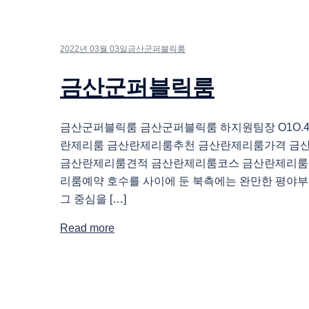
2022년 03월 03일
금산군퍼블릭룸
금산군퍼블릭룸
금산군퍼블릭룸 금산군퍼블릭룸 하지원팀장 O1O.483
란제리룸 금산란제리룸추천 금산란제리룸가격 금
금산란제리룸견적 금산란제리룸코스 금산란제리룸
리룸예약 호수를 사이에 둔 북측에는 완만한 평야부
그 중심을 […]
Read more