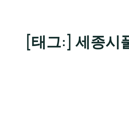
[태그:]
세종시