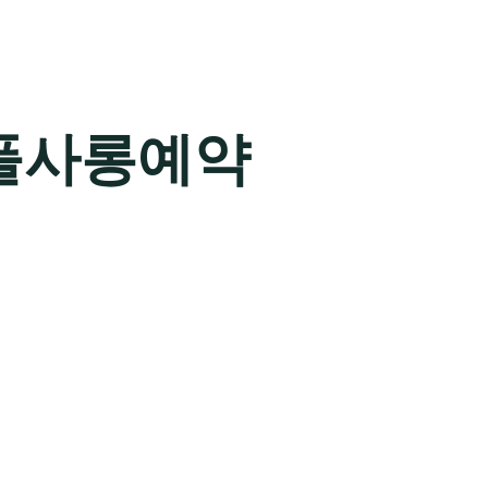
풀사롱예약