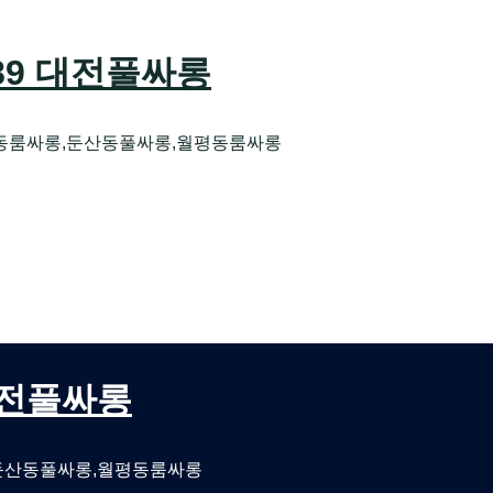
589 대전풀싸롱
동룸싸롱,둔산동풀싸롱,월평동룸싸롱
오케 대전유성호스트빠
대전퍼블릭룸싸롱 대전비지니스룸싸롱
 대전풀싸롱
둔산동풀싸롱,월평동룸싸롱