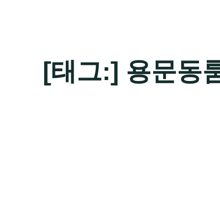
[태그:]
용문동