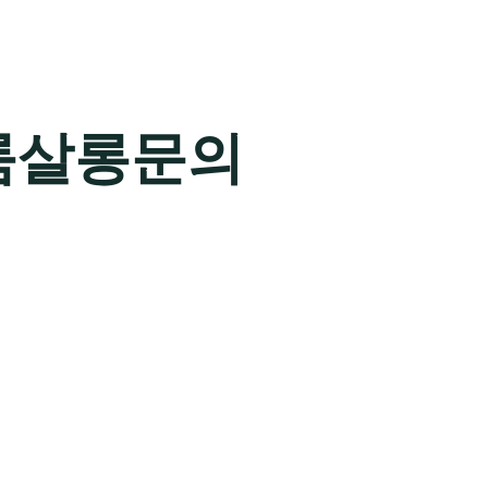
룸살롱문의