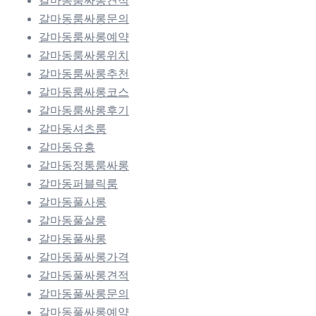
갈마동룸싸롱견적
갈마동룸싸롱문의
갈마동룸싸롱예약
갈마동룸싸롱위치
갈마동룸싸롱추천
갈마동룸싸롱코스
갈마동룸싸롱후기
갈마동셔츠룸
갈마동유흥
갈마동정통룸싸롱
갈마동퍼블릭룸
갈마동풀사롱
갈마동풀살롱
갈마동풀싸롱
갈마동풀싸롱가격
갈마동풀싸롱견적
갈마동풀싸롱문의
갈마동풀싸롱예약