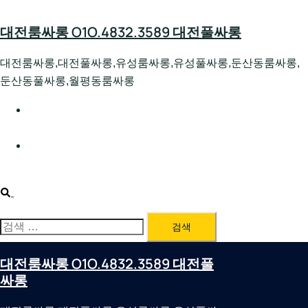
Skip
to
대전룸싸롱 O1O.4832.3589 대전풀싸롱
content
대전룸싸롱,대전풀싸롱,유성룸싸롱,유성풀싸롱,둔산동룸싸롱,
둔산동풀싸롱,월평동룸싸롱
대전호빠 O1O.4832.3589 대전유성텍가라오케 대전유성
호스트빠
대전룸싸롱 O1O.4832.3589 대전노래방 대전퍼블릭룸싸
롱 대전비지니스룸싸롱
Search
검
색:
대전룸싸롱 O1O.4832.3589 대전풀
싸롱