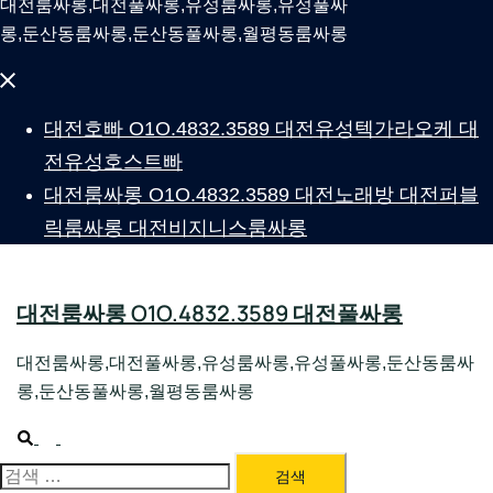
대전룸싸롱,대전풀싸롱,유성룸싸롱,유성풀싸
롱,둔산동룸싸롱,둔산동풀싸롱,월평동룸싸롱
Close
menu
대전호빠 O1O.4832.3589 대전유성텍가라오케 대
전유성호스트빠
대전룸싸롱 O1O.4832.3589 대전노래방 대전퍼블
릭룸싸롱 대전비지니스룸싸롱
대전룸싸롱 O1O.4832.3589 대전풀싸롱
대전룸싸롱,대전풀싸롱,유성룸싸롱,유성풀싸롱,둔산동룸싸
롱,둔산동풀싸롱,월평동룸싸롱
Search
Toggle
menu
검