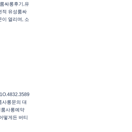
룸싸롱후기,유
견적 유성룸싸
이 열리며, 소
4832.3589
룸사롱문의 대
전룸사롱예약
 어떻게든 버티