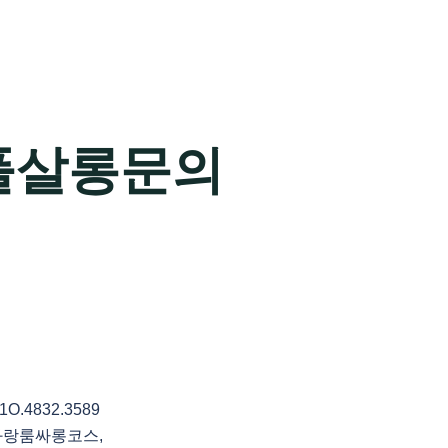
풀살롱문의
4832.3589
화랑룸싸롱코스,