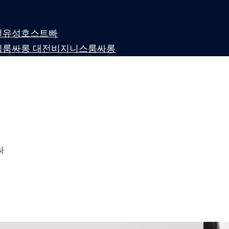
 대전유성호스트빠
퍼블릭룸싸롱 대전비지니스룸싸롱
싸