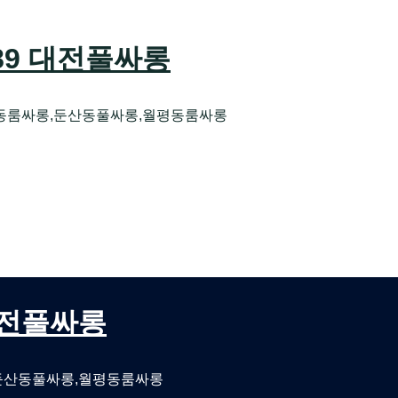
589 대전풀싸롱
동룸싸롱,둔산동풀싸롱,월평동룸싸롱
오케 대전유성호스트빠
대전퍼블릭룸싸롱 대전비지니스룸싸롱
 대전풀싸롱
둔산동풀싸롱,월평동룸싸롱