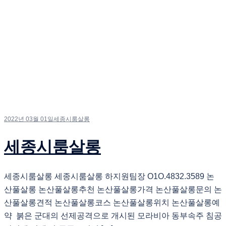
2022년 03월 01일
세종시룸살롱
세종시룸살롱
세종시룸살롱 세종시룸살롱 하지원팀장 O1O.4832.3589 논
산풀살롱 논산풀살롱추천 논산풀살롱가격 논산풀살롱문의 논
산풀살롱견적 논산풀살롱코스 논산풀살롱위치 논산풀살롱예
약 붉은 군대의 선제공격으로 개시된 모라비아 동부속주 침공