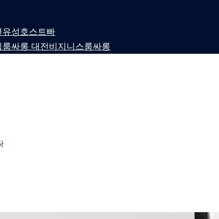
 대전유성호스트빠
퍼블릭룸싸롱 대전비지니스룸싸롱
싸