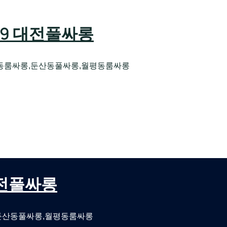
589 대전풀싸롱
동룸싸롱,둔산동풀싸롱,월평동룸싸롱
오케 대전유성호스트빠
대전퍼블릭룸싸롱 대전비지니스룸싸롱
 대전풀싸롱
둔산동풀싸롱,월평동룸싸롱