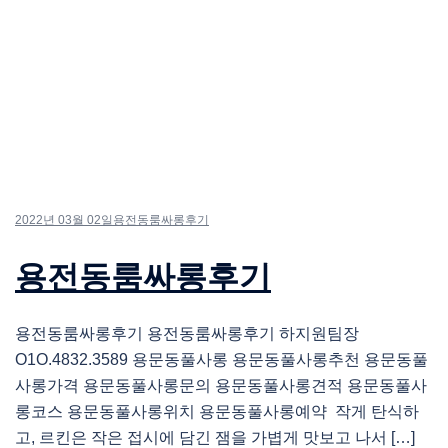
2022년 03월 02일
용전동룸싸롱후기
용전동룸싸롱후기
용전동룸싸롱후기 용전동룸싸롱후기 하지원팀장
O1O.4832.3589 용문동풀사롱 용문동풀사롱추천 용문동풀
사롱가격 용문동풀사롱문의 용문동풀사롱견적 용문동풀사
롱코스 용문동풀사롱위치 용문동풀사롱예약 작게 탄식하
고, 르킨은 작은 접시에 담긴 잼을 가볍게 맛보고 나서 […]