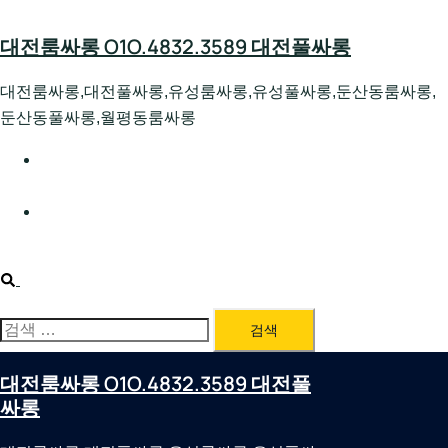
Skip
to
대전룸싸롱 O1O.4832.3589 대전풀싸롱
content
대전룸싸롱,대전풀싸롱,유성룸싸롱,유성풀싸롱,둔산동룸싸롱,
둔산동풀싸롱,월평동룸싸롱
대전호빠 O1O.4832.3589 대전유성텍가라오케 대전유성
호스트빠
대전룸싸롱 O1O.4832.3589 대전노래방 대전퍼블릭룸싸
롱 대전비지니스룸싸롱
Search
검
색:
대전룸싸롱 O1O.4832.3589 대전풀
싸롱