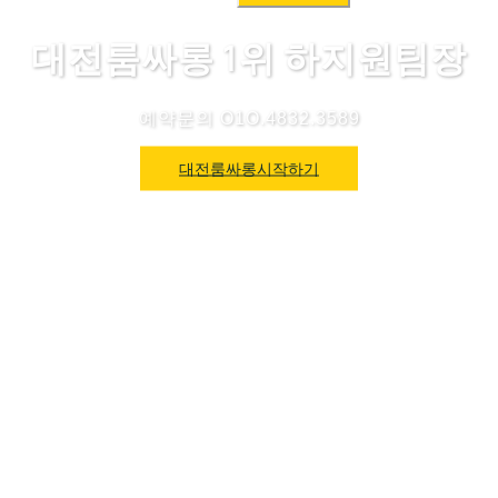
색:
대전룸싸롱 1위 하지원팀장
예약문의 O1O.4832.3589
대전룸싸롱시작하기