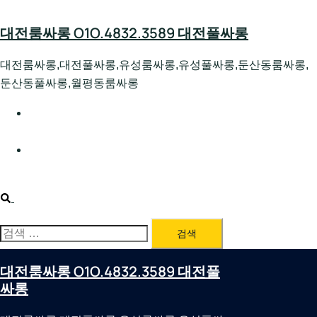
Skip
to
대전룸싸롱 O1O.4832.3589 대전풀싸롱
content
대전룸싸롱,대전풀싸롱,유성룸싸롱,유성풀싸롱,둔산동룸싸롱,
둔산동풀싸롱,월평동룸싸롱
대전호빠 O1O.4832.3589 대전유성텍가라오케 대전유성
호스트빠
대전룸싸롱 O1O.4832.3589 대전노래방 대전퍼블릭룸싸
롱 대전비지니스룸싸롱
Search
검
색:
대전룸싸롱 O1O.4832.3589 대전풀
싸롱