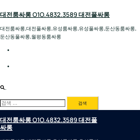
Skip
to
대전룸싸롱 O1O.4832.3589 대전풀싸롱
content
대전룸싸롱,대전풀싸롱,유성룸싸롱,유성풀싸롱,둔산동룸싸롱,
둔산동풀싸롱,월평동룸싸롱
대전호빠 O1O.4832.3589 대전유성텍가라오케 대전유성
호스트빠
대전룸싸롱 O1O.4832.3589 대전노래방 대전퍼블릭룸싸
롱 대전비지니스룸싸롱
Search
검
색:
대전룸싸롱 O1O.4832.3589 대전풀
싸롱