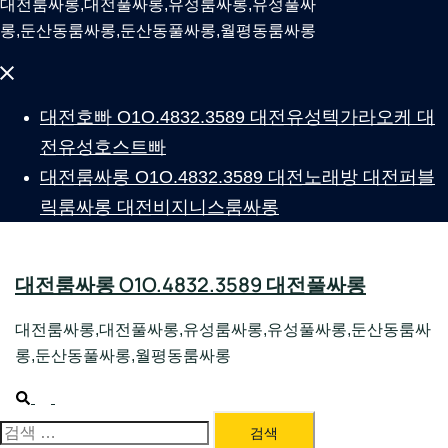
대전룸싸롱,대전풀싸롱,유성룸싸롱,유성풀싸
롱,둔산동룸싸롱,둔산동풀싸롱,월평동룸싸롱
Close
menu
대전호빠 O1O.4832.3589 대전유성텍가라오케 대
전유성호스트빠
대전룸싸롱 O1O.4832.3589 대전노래방 대전퍼블
릭룸싸롱 대전비지니스룸싸롱
대전룸싸롱 O1O.4832.3589 대전풀싸롱
대전룸싸롱,대전풀싸롱,유성룸싸롱,유성풀싸롱,둔산동룸싸
롱,둔산동풀싸롱,월평동룸싸롱
Search
Toggle
menu
검