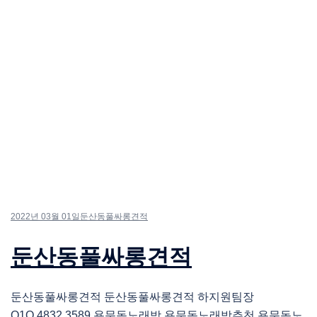
2022년 03월 01일
둔산동풀싸롱견적
둔산동풀싸롱견적
둔산동풀싸롱견적 둔산동풀싸롱견적 하지원팀장
O1O.4832.3589 용문동노래방 용문동노래방추천 용문동노