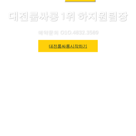
색:
대전룸싸롱 1위 하지원팀장
예약문의 O1O.4832.3589
대전룸싸롱시작하기