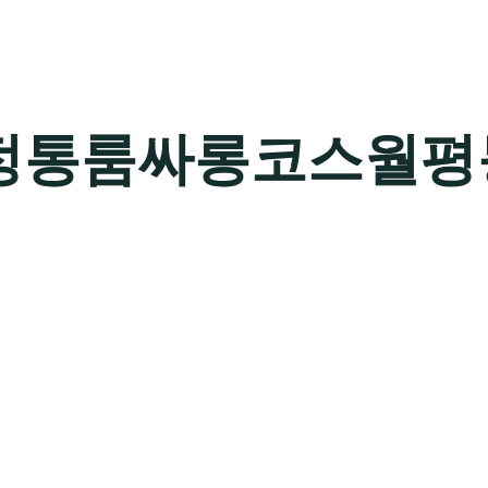
정통룸싸롱코스월평
치