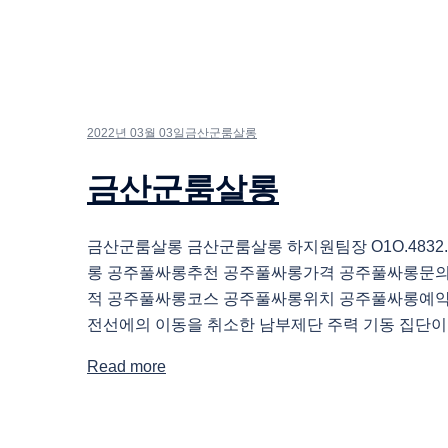
2022년 03월 03일
금산군룸살롱
금산군룸살롱
금산군룸살롱 금산군룸살롱 하지원팀장 O1O.4832.
롱 공주풀싸롱추천 공주풀싸롱가격 공주풀싸롱문
적 공주풀싸롱코스 공주풀싸롱위치 공주풀싸롱예약
전선에의 이동을 취소한 남부제단 주력 기동 집단이 
Read more