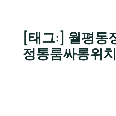
[태그:]
월평동
정통룸싸롱위