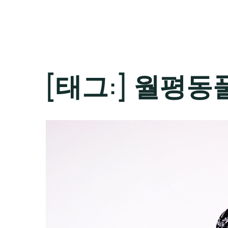
[태그:]
월평동