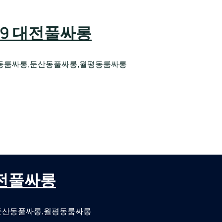
589 대전풀싸롱
동룸싸롱,둔산동풀싸롱,월평동룸싸롱
오케 대전유성호스트빠
대전퍼블릭룸싸롱 대전비지니스룸싸롱
 대전풀싸롱
둔산동풀싸롱,월평동룸싸롱