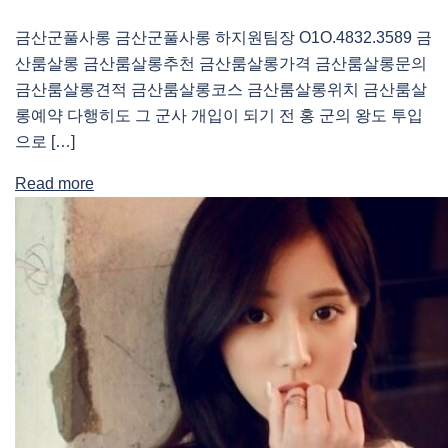
금산군풀사롱 금산군풀사롱 하지원팀장 O1O.4832.3589 금
산룸살롱 금산룸살롱추천 금산룸살롱가격 금산룸살롱문의
금산룸살롱견적 금산룸살롱코스 금산룸살롱위치 금산룸살
롱예약 다행히도 그 군사 개입이 되기 전 홍 군의 왕도 투입
으로 […]
Read more