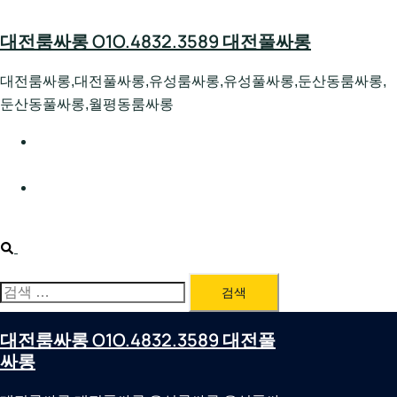
Skip
to
대전룸싸롱 O1O.4832.3589 대전풀싸롱
content
대전룸싸롱,대전풀싸롱,유성룸싸롱,유성풀싸롱,둔산동룸싸롱,
둔산동풀싸롱,월평동룸싸롱
대전호빠 O1O.4832.3589 대전유성텍가라오케 대전유성
호스트빠
대전룸싸롱 O1O.4832.3589 대전노래방 대전퍼블릭룸싸
롱 대전비지니스룸싸롱
Search
검
색:
대전룸싸롱 O1O.4832.3589 대전풀
싸롱