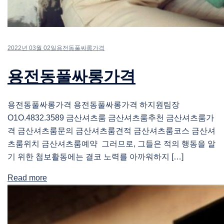
2022년 03월 02일
용전동풀싸롱가격
용전동풀싸롱가격
용전동풀싸롱가격 용전동풀싸롱가격 하지원팀장
O1O.4832.3589 금산셔츠룸 금산셔츠룸추천 금산셔츠룸가
격 금산셔츠룸문의 금산셔츠룸견적 금산셔츠룸코스 금산셔
츠룸위치 금산셔츠룸예약 그러므로, 그들은 적의 행동을 알
기 위한 첩보활동에는 결코 노력를 아까워하지 […]
Read more