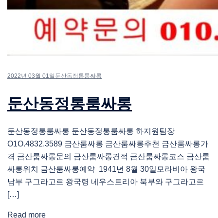
2022년 03월 01일
둔산동정통룸싸롱
둔산동정통룸싸롱
둔산동정통룸싸롱 둔산동정통룸싸롱 하지원팀장
O1O.4832.3589 금산룸싸롱 금산룸싸롱추천 금산룸싸롱가
격 금산룸싸롱문의 금산룸싸롱견적 금산룸싸롱코스 금산룸
싸롱위치 금산룸싸롱예약 1941년 8월 30일모라비아 왕국
남부 구그라고르 왕국령 네우스트리아 북부와 구그라고르
[…]
Read more