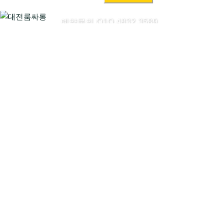
색:
예약문의 O1O.4832.3589
대전룸싸롱시작하기