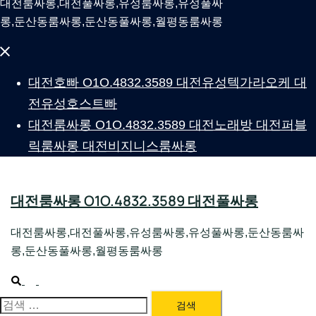
대전룸싸롱,대전풀싸롱,유성룸싸롱,유성풀싸
롱,둔산동룸싸롱,둔산동풀싸롱,월평동룸싸롱
Close
menu
대전호빠 O1O.4832.3589 대전유성텍가라오케 대
전유성호스트빠
대전룸싸롱 O1O.4832.3589 대전노래방 대전퍼블
릭룸싸롱 대전비지니스룸싸롱
대전룸싸롱 O1O.4832.3589 대전풀싸롱
대전룸싸롱,대전풀싸롱,유성룸싸롱,유성풀싸롱,둔산동룸싸
롱,둔산동풀싸롱,월평동룸싸롱
Search
Toggle
menu
대전룸싸롱 1위 하지원팀장
검