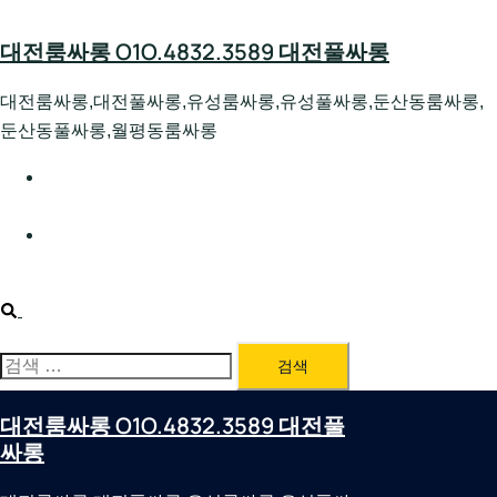
Skip
to
대전룸싸롱 O1O.4832.3589 대전풀싸롱
content
대전룸싸롱,대전풀싸롱,유성룸싸롱,유성풀싸롱,둔산동룸싸롱,
둔산동풀싸롱,월평동룸싸롱
대전호빠 O1O.4832.3589 대전유성텍가라오케 대전유성
호스트빠
대전룸싸롱 O1O.4832.3589 대전노래방 대전퍼블릭룸싸
롱 대전비지니스룸싸롱
Search
검
색:
대전룸싸롱 O1O.4832.3589 대전풀
싸롱