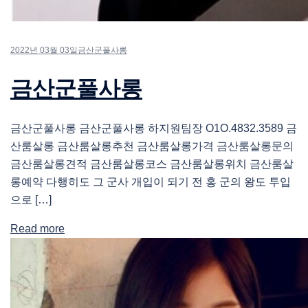
2022년 03월 03일
금산군풀사롱
금산군풀사롱
금산군풀사롱 금산군풀사롱 하지원팀장 O1O.4832.3589 금
산룸살롱 금산룸살롱추천 금산룸살롱가격 금산룸살롱문의
금산룸살롱견적 금산룸살롱코스 금산룸살롱위치 금산룸살
롱예약 다행히도 그 군사 개입이 되기 전 홍 군의 왕도 투입
으로 […]
Read more