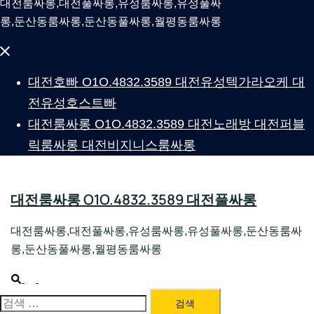
대전룸싸롱,대전풀싸롱,유성룸싸롱,유성풀싸
롱,둔산동룸싸롱,둔산동풀싸롱,월평동룸싸롱
Close
menu
대전호빠 O1O.4832.3589 대전유성텍가라오케 대
전유성호스트빠
대전룸싸롱 O1O.4832.3589 대전노래방 대전퍼블
릭룸싸롱 대전비지니스룸싸롱
대전룸싸롱 O1O.4832.3589 대전풀싸롱
대전룸싸롱,대전풀싸롱,유성룸싸롱,유성풀싸롱,둔산동룸싸
롱,둔산동풀싸롱,월평동룸싸롱
Search
Toggle
menu
검