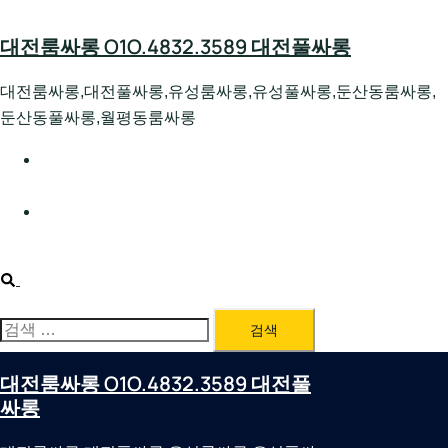
Skip
to
대전룸싸롱 O1O.4832.3589 대전풀싸롱
content
대전룸싸롱,대전풀싸롱,유성룸싸롱,유성풀싸롱,둔산동룸싸롱,
둔산동풀싸롱,월평동룸싸롱
대전호빠 O1O.4832.3589 대전유성텍가라오케 대전유성
호스트빠
대전룸싸롱 O1O.4832.3589 대전노래방 대전퍼블릭룸싸
롱 대전비지니스룸싸롱
Search
검
색:
대전룸싸롱 O1O.4832.3589 대전풀
싸롱