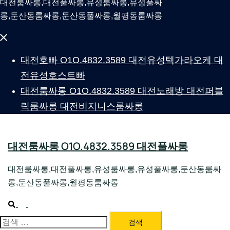
대전룸싸롱,대전풀싸롱,유성룸싸롱,유성풀싸
롱,둔산동룸싸롱,둔산동풀싸롱,월평동룸싸롱
Close
menu
대전호빠 O1O.4832.3589 대전유성텍가라오케 대
전유성호스트빠
대전룸싸롱 O1O.4832.3589 대전노래방 대전퍼블
릭룸싸롱 대전비지니스룸싸롱
대전룸싸롱 O1O.4832.3589 대전풀싸롱
대전룸싸롱,대전풀싸롱,유성룸싸롱,유성풀싸롱,둔산동룸싸
롱,둔산동풀싸롱,월평동룸싸롱
Search
Toggle
menu
대전룸싸롱 1위 하지원팀장
검