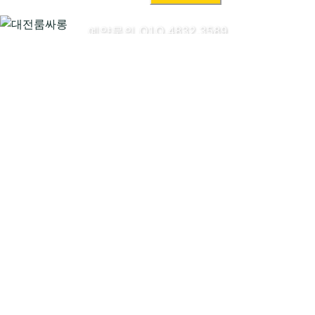
색:
예약문의 O1O.4832.3589
대전룸싸롱시작하기