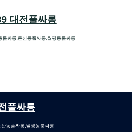
589 대전풀싸롱
동룸싸롱,둔산동풀싸롱,월평동룸싸롱
오케 대전유성호스트빠
대전퍼블릭룸싸롱 대전비지니스룸싸롱
 대전풀싸롱
둔산동풀싸롱,월평동룸싸롱