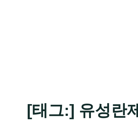
[태그:]
유성란