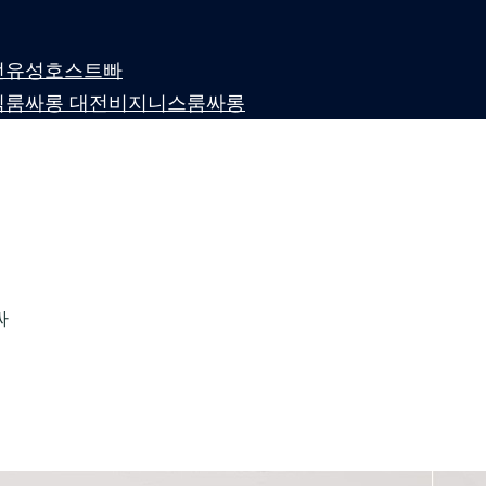
 대전유성호스트빠
퍼블릭룸싸롱 대전비지니스룸싸롱
싸