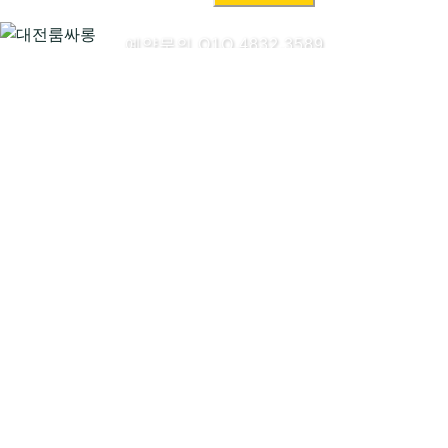
색:
예약문의 O1O.4832.3589
대전룸싸롱시작하기