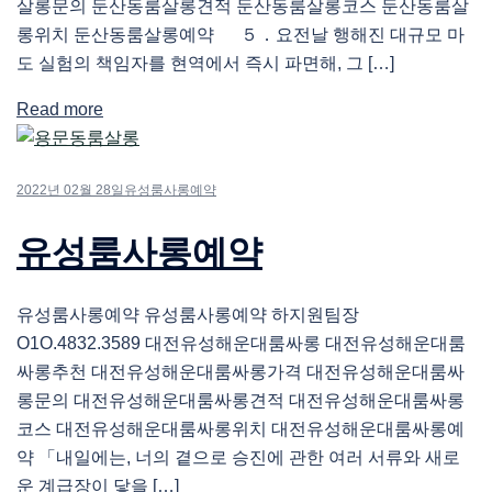
살롱문의 둔산동룸살롱견적 둔산동룸살롱코스 둔산동룸살
롱위치 둔산동룸살롱예약 ５．요전날 행해진 대규모 마
도 실험의 책임자를 현역에서 즉시 파면해, 그 […]
Read more
2022년 02월 28일
유성룸사롱예약
유성룸사롱예약
유성룸사롱예약 유성룸사롱예약 하지원팀장
O1O.4832.3589 대전유성해운대룸싸롱 대전유성해운대룸
싸롱추천 대전유성해운대룸싸롱가격 대전유성해운대룸싸
롱문의 대전유성해운대룸싸롱견적 대전유성해운대룸싸롱
코스 대전유성해운대룸싸롱위치 대전유성해운대룸싸롱예
약 「내일에는, 너의 곁으로 승진에 관한 여러 서류와 새로
운 계급장이 닿을 […]