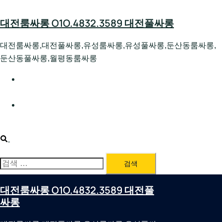
Skip
to
대전룸싸롱 O1O.4832.3589 대전풀싸롱
content
대전룸싸롱,대전풀싸롱,유성룸싸롱,유성풀싸롱,둔산동룸싸롱,
둔산동풀싸롱,월평동룸싸롱
대전호빠 O1O.4832.3589 대전유성텍가라오케 대전유성
호스트빠
대전룸싸롱 O1O.4832.3589 대전노래방 대전퍼블릭룸싸
롱 대전비지니스룸싸롱
Search
검
색:
대전룸싸롱 O1O.4832.3589 대전풀
싸롱