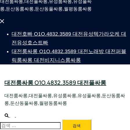
대전룸싸롱,대전풀싸롱,유성룸싸롱,유성풀싸
롱,둔산동룸싸롱,둔산동풀싸롱,월평동룸싸롱
Close
menu
대전호빠 O1O.4832.3589 대전유성텍가라오케 대
전유성호스트빠
대전룸싸롱 O1O.4832.3589 대전노래방 대전퍼블
릭룸싸롱 대전비지니스룸싸롱
대전룸싸롱 O1O.4832.3589 대전풀싸롱
대전룸싸롱,대전풀싸롱,유성룸싸롱,유성풀싸롱,둔산동룸싸
롱,둔산동풀싸롱,월평동룸싸롱
Search
Toggle
menu
대전룸싸롱 1위 하지원팀장
검