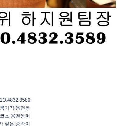
4832.3589
룸가격 용전동
코스 용전동퍼
가 싶은 종족이