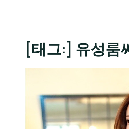
[태그:]
유성룸