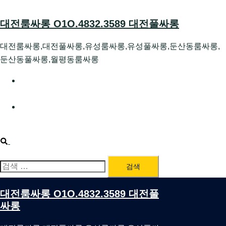
Skip
to
대전룸싸롱 O1O.4832.3589 대전풀싸롱
content
대전룸싸롱,대전풀싸롱,유성룸싸롱,유성풀싸롱,둔산동룸싸롱,
둔산동풀싸롱,월평동룸싸롱
대전호빠 O1O.4832.3589 대전유성텍가라오케 대전유성
호스트빠
대전룸싸롱 O1O.4832.3589 대전노래방 대전퍼블릭룸싸
롱 대전비지니스룸싸롱
Search
검
색:
대전룸싸롱 O1O.4832.3589 대전풀
싸롱