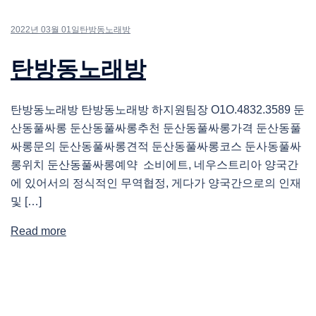
2022년 03월 01일
탄방동노래방
탄방동노래방
탄방동노래방 탄방동노래방 하지원팀장 O1O.4832.3589 둔
산동풀싸롱 둔산동풀싸롱추천 둔산동풀싸롱가격 둔산동풀
싸롱문의 둔산동풀싸롱견적 둔산동풀싸롱코스 둔사동풀싸
롱위치 둔산동풀싸롱예약 소비에트, 네우스트리아 양국간
에 있어서의 정식적인 무역협정, 게다가 양국간으로의 인재
및 […]
Read more