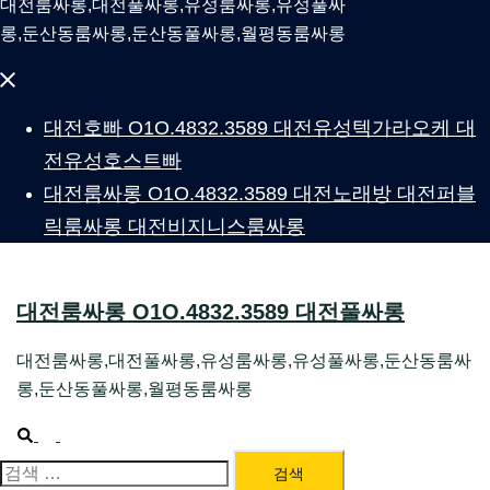
대전룸싸롱,대전풀싸롱,유성룸싸롱,유성풀싸
롱,둔산동룸싸롱,둔산동풀싸롱,월평동룸싸롱
Close
menu
대전호빠 O1O.4832.3589 대전유성텍가라오케 대
전유성호스트빠
대전룸싸롱 O1O.4832.3589 대전노래방 대전퍼블
릭룸싸롱 대전비지니스룸싸롱
대전룸싸롱 O1O.4832.3589 대전풀싸롱
대전룸싸롱,대전풀싸롱,유성룸싸롱,유성풀싸롱,둔산동룸싸
롱,둔산동풀싸롱,월평동룸싸롱
Search
Toggle
menu
검