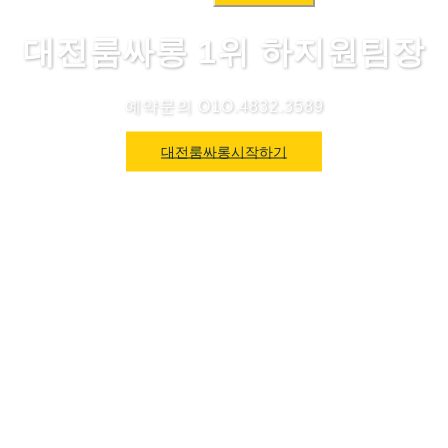
색:
대전룸싸롱 1위 하지원팀장
예약문의 O1O.4832.3589
대전룸싸롱시작하기