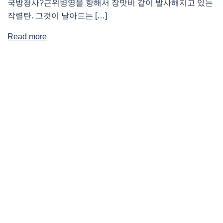
국방청사?근위병영을 향해서 장맛비 같이 발사해지고 있는
작렬탄. 그것이 날아드는 […]
Read more