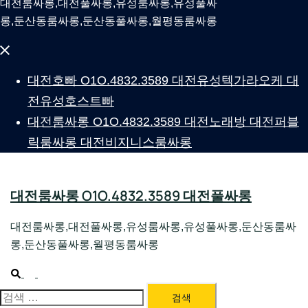
대전룸싸롱,대전풀싸롱,유성룸싸롱,유성풀싸
롱,둔산동룸싸롱,둔산동풀싸롱,월평동룸싸롱
Close
menu
대전호빠 O1O.4832.3589 대전유성텍가라오케 대
전유성호스트빠
대전룸싸롱 O1O.4832.3589 대전노래방 대전퍼블
릭룸싸롱 대전비지니스룸싸롱
대전룸싸롱 O1O.4832.3589 대전풀싸롱
대전룸싸롱,대전풀싸롱,유성룸싸롱,유성풀싸롱,둔산동룸싸
롱,둔산동풀싸롱,월평동룸싸롱
Search
Toggle
menu
검