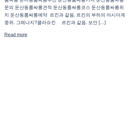
문의 둔산동룸싸롱견적 둔산동룸싸롱코스 둔산동룸싸롱위
치 둔산동룸싸롱예약 르킨과 같음. 르킨의 부하의 아시아계
중위. 그레나지?클라슈킨 르킨과 같음. 보안 […]
Read more