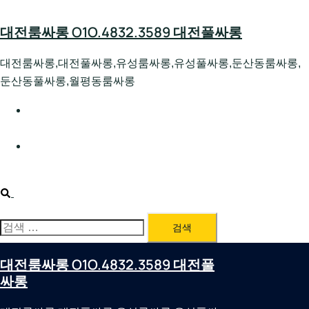
Skip
to
대전룸싸롱 O1O.4832.3589 대전풀싸롱
content
대전룸싸롱,대전풀싸롱,유성룸싸롱,유성풀싸롱,둔산동룸싸롱,
둔산동풀싸롱,월평동룸싸롱
대전호빠 O1O.4832.3589 대전유성텍가라오케 대전유성
호스트빠
대전룸싸롱 O1O.4832.3589 대전노래방 대전퍼블릭룸싸
롱 대전비지니스룸싸롱
Search
검
색:
대전룸싸롱 O1O.4832.3589 대전풀
싸롱