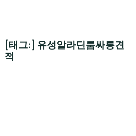
[태그:]
유성알라딘룸싸롱견
적