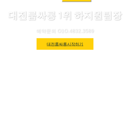
색:
대전룸싸롱 1위 하지원팀장
예약문의 O1O.4832.3589
대전룸싸롱시작하기