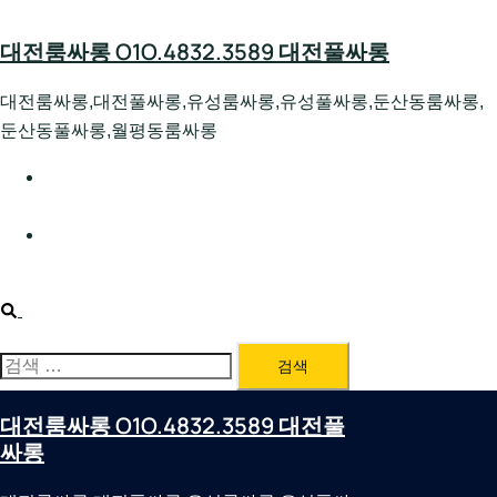
Skip
to
대전룸싸롱 O1O.4832.3589 대전풀싸롱
content
대전룸싸롱,대전풀싸롱,유성룸싸롱,유성풀싸롱,둔산동룸싸롱,
둔산동풀싸롱,월평동룸싸롱
대전호빠 O1O.4832.3589 대전유성텍가라오케 대전유성
호스트빠
대전룸싸롱 O1O.4832.3589 대전노래방 대전퍼블릭룸싸
롱 대전비지니스룸싸롱
Search
검
색:
대전룸싸롱 O1O.4832.3589 대전풀
싸롱