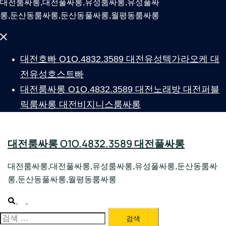
대전룸싸롱,대전풀싸롱,유성룸싸롱,유성풀싸
롱,둔산동룸싸롱,둔산동풀싸롱,월평동룸싸롱
Close
menu
대전호빠 O1O.4832.3589 대전유성텍가라오케 대
전유성호스트빠
대전룸싸롱 O1O.4832.3589 대전노래방 대전퍼블
릭룸싸롱 대전비지니스룸싸롱
대전룸싸롱 O1O.4832.3589 대전풀싸롱
대전룸싸롱,대전풀싸롱,유성룸싸롱,유성풀싸롱,둔산동룸싸
롱,둔산동풀싸롱,월평동룸싸롱
Search
Toggle
menu
대전룸싸롱 1위 하지원팀장
검