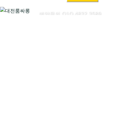
색:
예약문의 O1O.4832.3589
대전룸싸롱시작하기