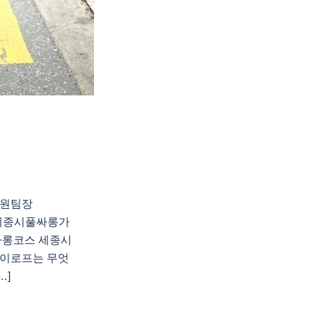
지원팀장
천 세종시풀싸롱가
싸롱코스 세종시
이로프는 무엇
…]