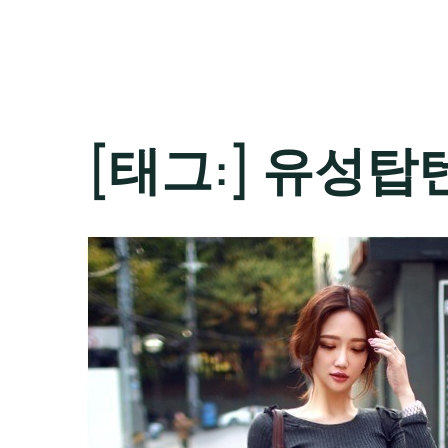
[태그:]
유성탑