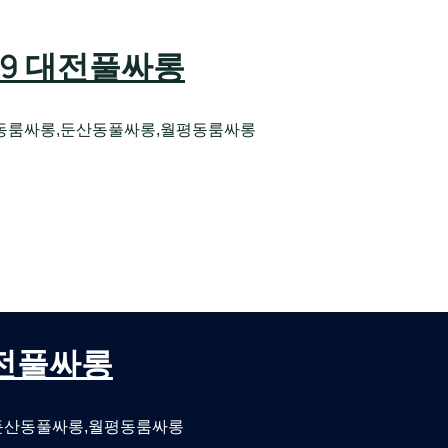
589 대전풀싸롱
동룸싸롱,둔산동풀싸롱,월평동룸싸롱
오케 대전유성호스트빠
대전퍼블릭룸싸롱 대전비지니스룸싸롱
 대전풀싸롱
둔산동풀싸롱,월평동룸싸롱