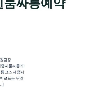
텐룸싸롱예약
지원팀장
천 세종시풀싸롱가
싸롱코스 세종시
이로프는 무엇
…]