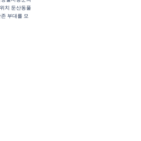
위치 둔산동풀
존 부대를 모