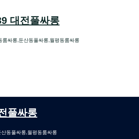
589 대전풀싸롱
동룸싸롱,둔산동풀싸롱,월평동룸싸롱
오케 대전유성호스트빠
대전퍼블릭룸싸롱 대전비지니스룸싸롱
 대전풀싸롱
둔산동풀싸롱,월평동룸싸롱