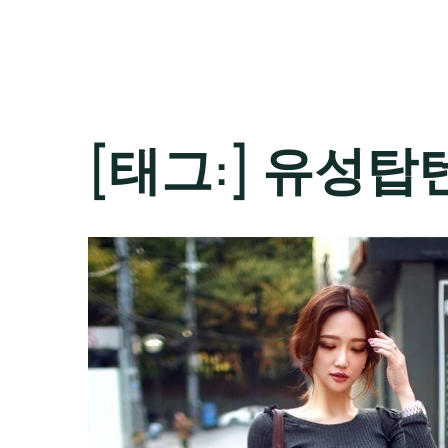
[태그:]
유성탑