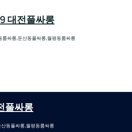
589 대전풀싸롱
동룸싸롱,둔산동풀싸롱,월평동룸싸롱
오케 대전유성호스트빠
대전퍼블릭룸싸롱 대전비지니스룸싸롱
 대전풀싸롱
둔산동풀싸롱,월평동룸싸롱