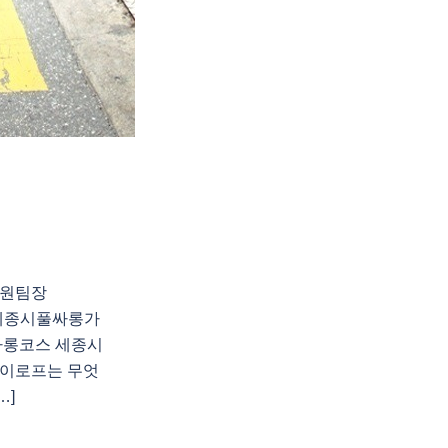
지원팀장
천 세종시풀싸롱가
싸롱코스 세종시
이로프는 무엇
…]