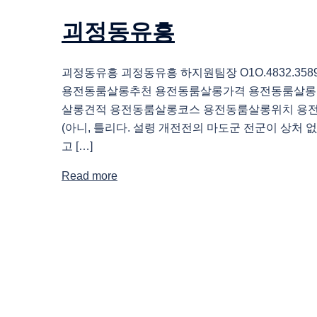
괴정동유흥
괴정동유흥 괴정동유흥 하지원팀장 O1O.4832.35
용전동룸살롱추천 용전동룸살롱가격 용전동룸살롱
살롱견적 용전동룸살롱코스 용전동룸살롱위치 용
(아니, 틀리다. 설령 개전전의 마도군 전군이 상처 
고 […]
Read more