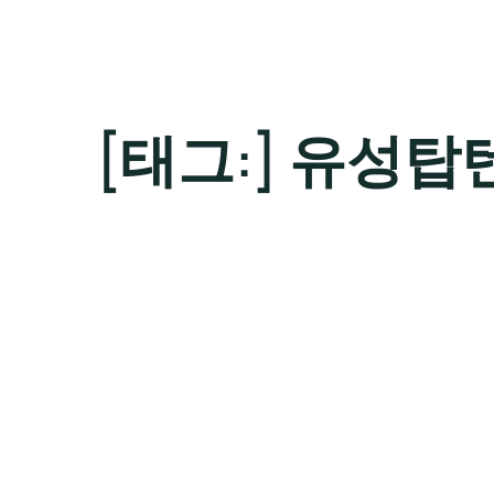
[태그:]
유성탑