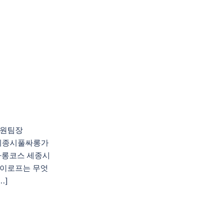
지원팀장
천 세종시풀싸롱가
싸롱코스 세종시
이로프는 무엇
…]